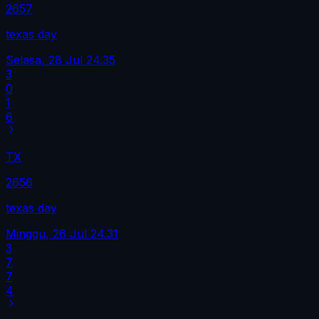
2657
texas day
Selasa, 28 Jul
24.35
3
0
1
6
TX
2656
texas day
Minggu, 26 Jul
24.31
3
7
7
4