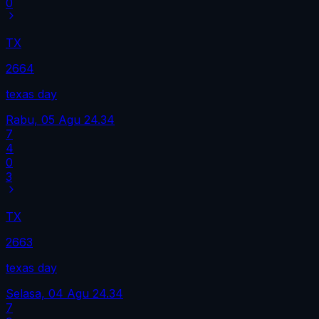
0
TX
2664
texas day
Rabu, 05 Agu
24.34
7
4
0
3
TX
2663
texas day
Selasa, 04 Agu
24.34
7