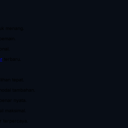
tuk menang.
pemain.
onal.
or
terbaru.
ihan tepat.
odal tambahan.
benar nyata.
il maksimal.
r terpercaya.