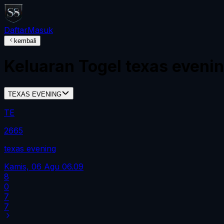
Daftar
Masuk
kembali
Keluaran Togel
texas eveni
TEXAS EVENING
TE
2665
texas evening
Kamis, 06 Agu
06.09
8
0
7
7