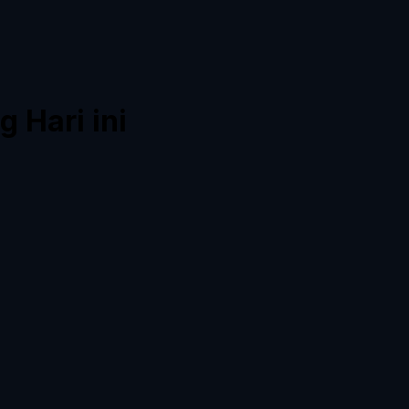
ng
Hari ini