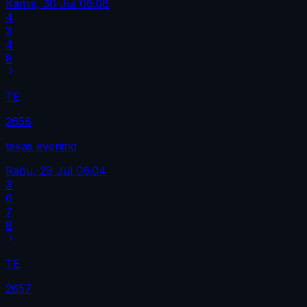
Kamis, 30 Jul
06.06
4
3
4
8
TE
2658
texas evening
Rabu, 29 Jul
06.04
3
6
7
8
TE
2657