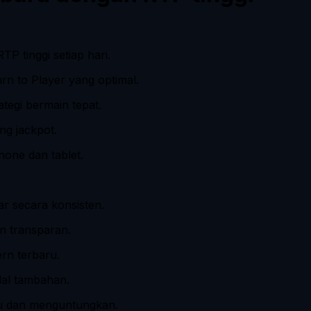
P tinggi setiap hari.
n to Player yang optimal.
tegi bermain tepat.
g jackpot.
one dan tablet.
 secara konsisten.
n transparan.
rn terbaru.
dal tambahan.
u dan menguntungkan.