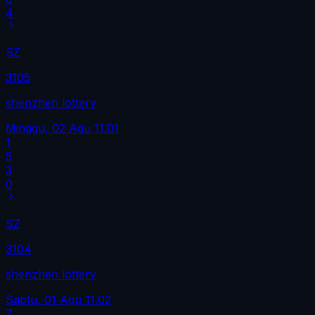
4
SZ
3105
shenzhen lottery
Minggu, 02 Agu
11.01
1
5
3
0
SZ
3104
shenzhen lottery
Sabtu, 01 Agu
11.02
7