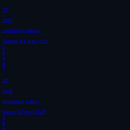
SZ
3107
shenzhen lottery
Selasa, 04 Agu
11.01
5
5
4
9
SZ
3106
shenzhen lottery
Senin, 03 Agu
11.05
9
8
8