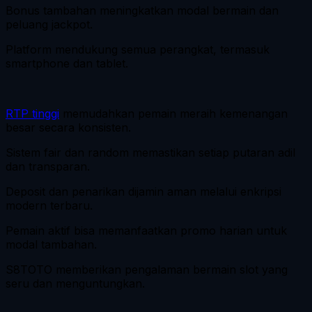
Bonus tambahan meningkatkan modal bermain dan
peluang jackpot.
Platform mendukung semua perangkat, termasuk
smartphone dan tablet.
RTP tinggi
memudahkan pemain meraih kemenangan
besar secara konsisten.
Sistem fair dan random memastikan setiap putaran adil
dan transparan.
Deposit dan penarikan dijamin aman melalui enkripsi
modern terbaru.
Pemain aktif bisa memanfaatkan promo harian untuk
modal tambahan.
S8TOTO memberikan pengalaman bermain slot yang
seru dan menguntungkan.