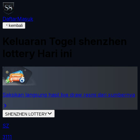
Daftar
Masuk
kembali
Keluaran Togel
shenzhen
lottery
Hari ini
Saksikan langsung hasil live draw resmi dari sumbernya
SHENZHEN LOTTERY
SZ
3111