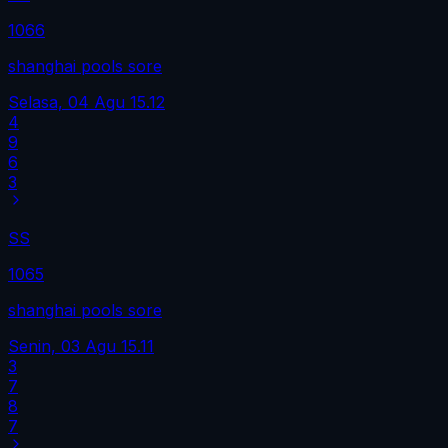
1066
shanghai pools sore
Selasa, 04 Agu
15.12
4
9
6
3
SS
1065
shanghai pools sore
Senin, 03 Agu
15.11
3
7
8
7