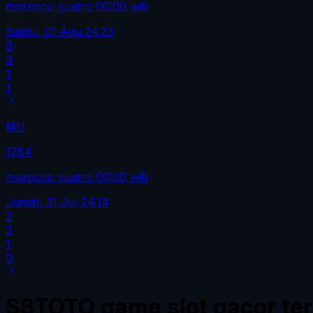
morocco quatro 00:00 wib
Sabtu, 01 Agu
24.23
6
9
1
1
MU
1784
morocco quatro 00:00 wib
Jumat, 31 Jul
24.14
2
3
1
0
S8TOTO game slot gacor ter