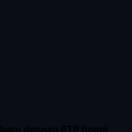
baru dengan RTP tinggi