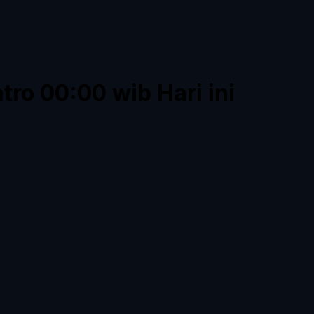
tro 00:00 wib
Hari ini