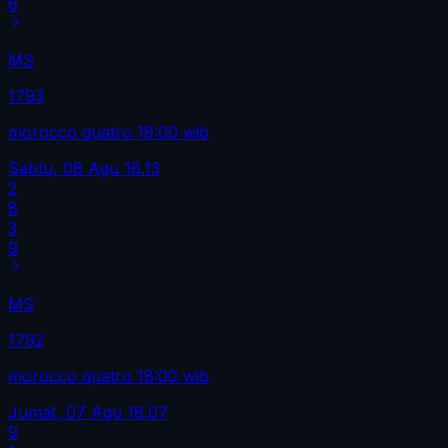
6
MS
1793
morocco quatro 18:00 wib
Sabtu, 08 Agu
18.13
2
8
3
9
MS
1792
morocco quatro 18:00 wib
Jumat, 07 Agu
18.07
9