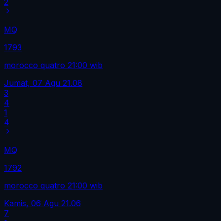
2
MQ
1793
morocco quatro 21:00 wib
Jumat, 07 Agu
21.08
3
4
1
4
MQ
1792
morocco quatro 21:00 wib
Kamis, 06 Agu
21.06
7