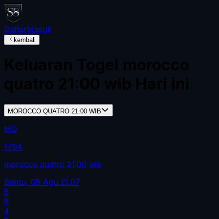
Daftar
Masuk
kembali
Keluaran Togel
morocco
quatro 21:00 wib
Hari ini
MOROCCO QUATRO 21:00 WIB
MQ
1794
morocco quatro 21:00 wib
Sabtu, 08 Agu
21.07
8
8
4