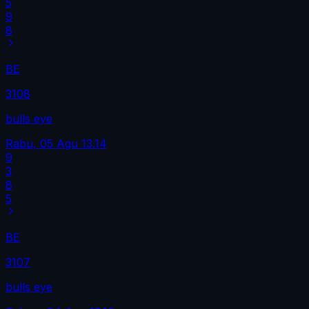
5
9
8
BE
3108
bulls eye
Rabu, 05 Agu
13.14
9
3
8
5
BE
3107
bulls eye