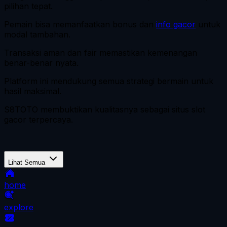
pilihan tepat.
Pemain bisa memanfaatkan bonus dan
info gacor
untuk
modal tambahan.
Transaksi aman dan fair memastikan kemenangan
benar-benar nyata.
Platform ini mendukung semua strategi bermain untuk
hasil maksimal.
S8TOTO membuktikan kualitasnya sebagai situs slot
gacor terpercaya.
Lihat Semua
home
explore