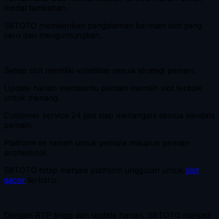
modal tambahan.
S8TOTO memberikan pengalaman bermain slot yang
seru dan menguntungkan.
Setiap slot memiliki volatilitas sesuai strategi pemain.
Update harian membantu pemain memilih slot terbaik
untuk menang.
Customer service 24 jam siap menangani semua kendala
pemain.
Platform ini ramah untuk pemula maupun pemain
profesional.
S8TOTO tetap menjadi platform unggulan untuk
slot
gacor
terbaru.
Dengan RTP tinggi dan update harian, S8TOTO menjadi