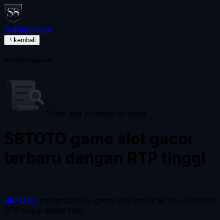
Daftar
Masuk
kembali
Detail Promosi
Tidak ada promosi tersedia
S8TOTO game slot gacor
terbaru dengan RTP tinggi
S8TOTO
menghadirkan game slot gacor terbaru dengan
RTP tinggi setiap hari.