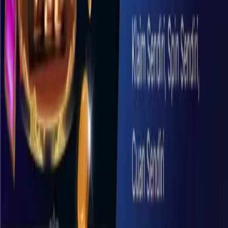
S8TOTO game slot gacor
terbaru dengan RTP tinggi
S8TOTO
menghadirkan game slot gacor terbaru dengan
RTP tinggi setiap hari.
Pemain bisa memaksimalkan peluang menang berkat
Return to Player yang optimal.
Update harian memberikan informasi slot gacor untuk
strategi bermain tepat.
Bonus tambahan meningkatkan modal bermain dan
peluang jackpot.
Platform mendukung semua perangkat, termasuk
smartphone dan tablet.