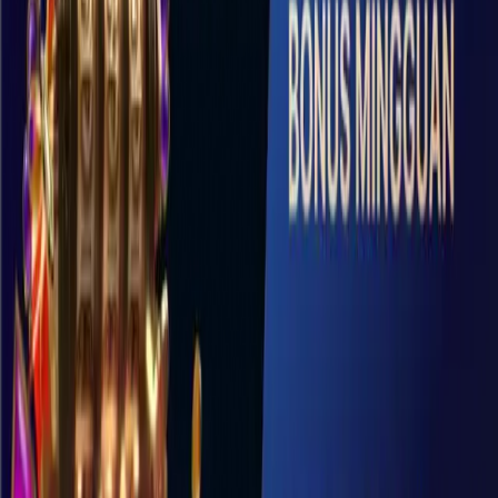
📦 Kode Spin akan dikirim & kamu bisa langsung putar
roda berhadiah!
⚠️ 1 ID = 1 klaim per minggu
⛔ Tidak klaim selama 1x24 jam = hangus
🎯 Hadiah langsung masuk setelah Claim Luckyspin,
Untuk Free Spin Hanya berlaku Sampai 1x24 jam
🎯 Lucky Spin :
https://luckyspinlxgroup.net/
💬 Buruan klaim tiap Senin & SPIN biar saldo kamu
makin gacor!
Cuma di LXGROUP – Webnya Member Happy!