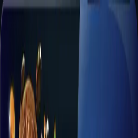
Daftar
Masuk
kembali
Detail Promosi
🎡 LUCKYSPIN!! RODA BONUS MINGGUAN – KLAIM
SENDIRI, SPIN SENDIRI, CUAN SENDIRI!
📌 Sudahkah deposit minggu ini? Saatnya ambil
kesempatan dapetin bonus seru dari Roda
Keberuntungan!
🎁 HADIAH ACAK MULAI DARI:
• Saldo Rp 10.000 – Rp 100.000
• Free Spin SLOT PRAGMATIC ( Stake 1000 )