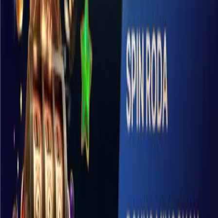
• Jackpot Rp 10,000,000
🟢 Syarat Dapat Kode SPIN:
✅ Melakukan Deposit minimal dengan total 200,000
dalam kurun waktu 1 Minggu
✅ Minimal deposit dilakukan di 2 hari berbeda
✅ Aktif bermain di game apa pun
✅ Klaim kode ke WA Admin setiap hari Senin
📲 FORMAT KLAIM:
CLAIM RODA BONUS – [ID USER] – [Tanggal Deposit]
🔁 Contoh: CLAIM RODA BONUS – LXTOTO88 – 2, 4, 6
Juni